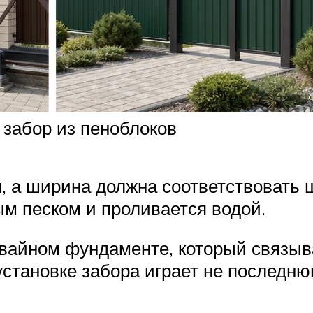
забор из пеноблоков
м, а ширина должна соответствовать
м песком и проливается водой.
свайном фундаменте, который связыва
установке забора играет не последню