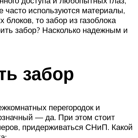
нного доступа и любопытных глаз,
че часто используются материалы,
 блоков, то забор из газоблока
роить забор? Насколько надежным и
ть забор
ежкомнатных перегородок и
нозначный — да. При этом стоит
неров, придерживаться СНиП. Какой
а: