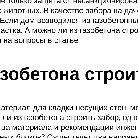
не только защита от несанкционирова
х животных. В качестве забора на да
Если дом возводился из газобетонных
астка. А можно ли из газобетона ст
 на вопросы в статье.
зобетона строи
териал для кладки несущих стен, м
 ли из газобетона строить забор, од
тва материала и рекомендации инже
нных блоков? Существует два вариант