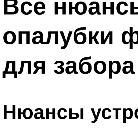
Все нюансы
опалубки ф
для забора
Нюансы устро