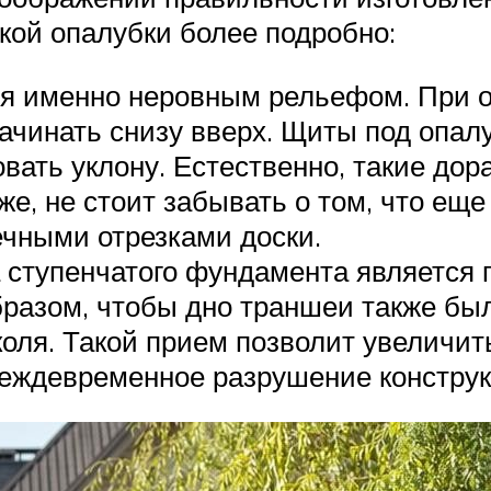
кой опалубки более подробно:
ся именно неровным рельефом. При 
начинать снизу вверх. Щиты под опал
овать уклону. Естественно, такие до
кже, не стоит забывать о том, что е
чными отрезками доски.
ступенчатого фундамента является 
разом, чтобы дно траншеи также бы
оля. Такой прием позволит увеличит
еждевременное разрушение конструк