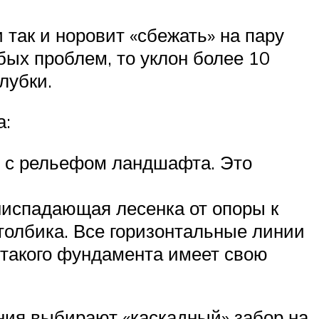
 так и норовит «сбежать» на пару
бых проблем, то уклон более 10
лубки.
а:
 с рельефом ландшафта. Это
ниспадающая лесенка от опоры к
столбика. Все горизонтальные линии
я такого фундамента имеет свою
ния выбирают «каскадный» забор на