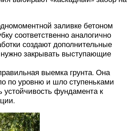
одномоментной заливке бетоном
убку соответственно аналогично
работки создают дополнительные
ще нужно закрывать выступающие
правильная выемка грунта. Она
ло по уровню и шло ступеньками
ь устойчивость фундамента к
ции.