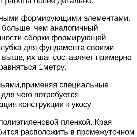
п работы более детально.
новными формирующими элементами.
о больше, чем аналогичный
бенности сборки формирующей
палубка для фундамента своими
 выше, их шаг составляет примерно
равняться 1метру.
ольями,применяя специальные
для чего потребуется
ция конструкции к укосу.
полиэтиленовой пленкой. Края
бится расположить в промежуточном