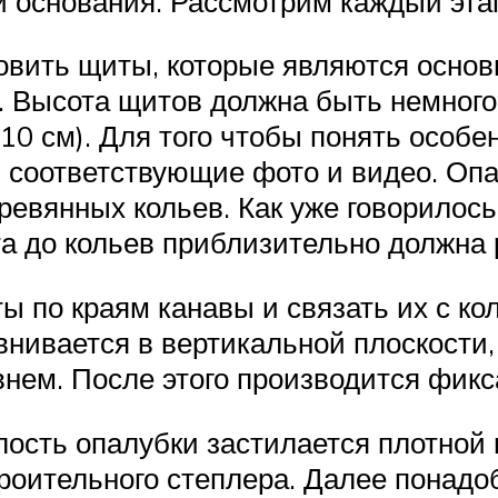
и основания. Рассмотрим каждый эта
товить щиты, которые являются ос
. Высота щитов должна быть немног
 10 см). Для того чтобы понять осо
ь соответствующие фото и видео. О
ревянных кольев. Как уже говорилось
а до кольев приблизительно должна 
ы по краям канавы и связать их с к
нивается в вертикальной плоскости, 
нем. После этого производится фикса
ость опалубки застилается плотной 
роительного степлера. Далее понадо