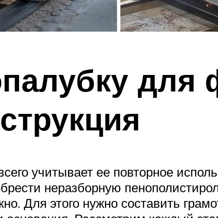
опалубку для 
струкция
сего учитывает ее повторное использ
иобрести неразборную пенополистир
но. Для этого нужно составить грамо