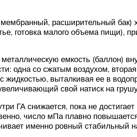
е мембранный, расширительный бак) 
ье, готовка малого объема пищи), п
 металлическую емкость (баллон) вн
сти: одна со сжатым воздухом, втора
 с жидкостью, выталкивая ее в водоп
 увеличивающий свой натиск на груш
три ГА снижается, пока не достигает 
ственно, число мПа плавно повышаетс
чивает именно ровный стабильный на