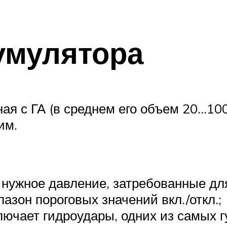
умулятора
я с ГА (в среднем его объем 20…100 л
им.
 нужное давление, затребованные д
азон пороговых значений вкл./откл.;
лючает гидроудары, одних из самых 