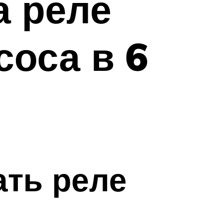
а реле
соса в 6
ать реле