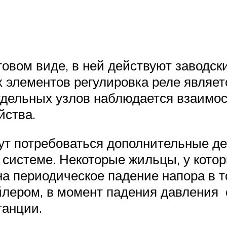
товом виде, в ней действуют заводск
 элементов регулировка реле являет
тдельных узлов наблюдается взаимос
йства.
ут потребоваться дополнительные д
 системе. Некоторые жильцы, у кото
а периодическое падение напора в т
йлером, в момент падения давления 
танции.