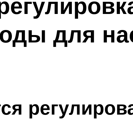
регулировк
оды для на
тся регулиров