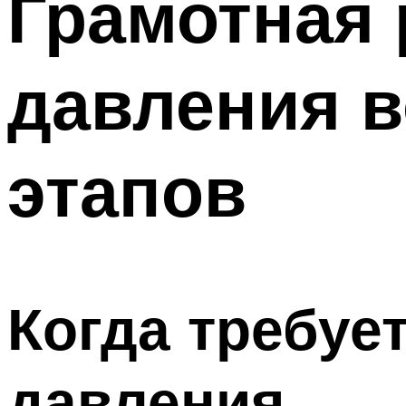
Грамотная 
давления в
этапов
Когда требуе
давления