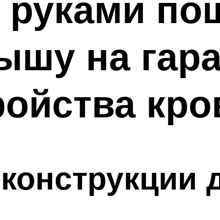
 руками по
ышу на гар
ройства кро
конструкции 