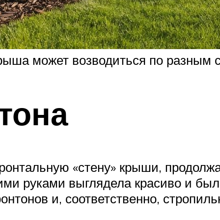
крыша может возводиться по разным 
тона
фронтальную «стену» крыши, продол
ми руками выглядела красиво и была
нтонов и, соответственно, стропил