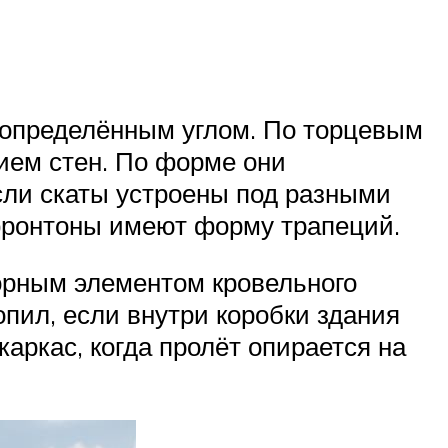
д определённым углом. По торцевым
ем стен. По форме они
сли скаты устроены под разными
 фронтоны имеют форму трапеций.
орным элементом кровельного
пил, если внутри коробки здания
аркас, когда пролёт опирается на