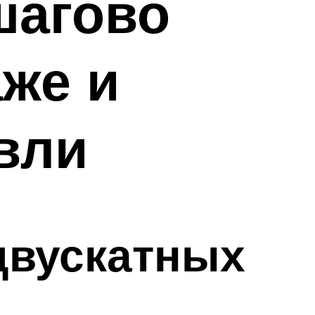
шагово
аже и
вли
двускатных