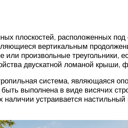
онных плоскостей, расположенных по
вляющиеся вертикальным продолжени
 или произвольные треугольники, е
тройства двускатной ломаной крыши,
стропильная система, являющаяся оп
 быть выполнена в виде висячих стро
х наличии устраивается настильный к