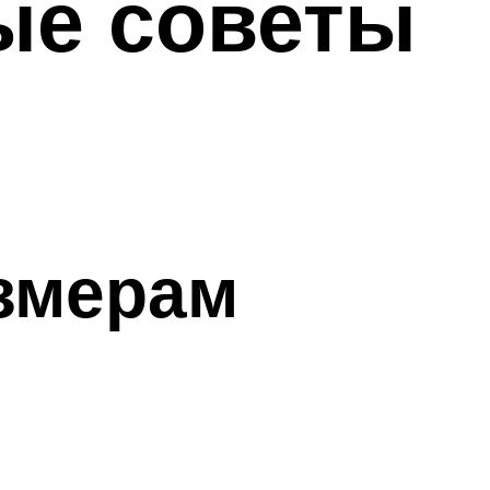
ые советы
змерам