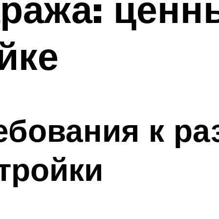
ража: ценн
йке
ебования к ра
тройки