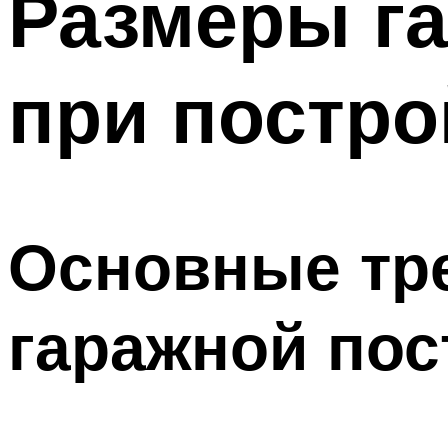
Размеры га
при постро
Основные тр
гаражной пос