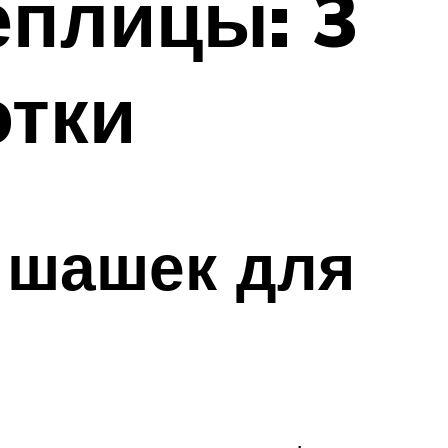
еплицы: 3
отки
 шашек для