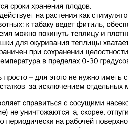
ся сроки хранения плодов.
ействует на растения как стимулято
вотных: к табаку ведет фитиль, обе
ремя можно покинуть теплицу и плотн
шки для окуривания теплицы хватает
граничен при сохранении целостност
емпература в пределах 0-30 градусов
 просто – для этого не нужно иметь 
остатков, за исключением отдельных 
оляет справиться с сосущими насеко
е) не уничтожаются, а, скорее, отпуг
но периодически на рабочей поверхн