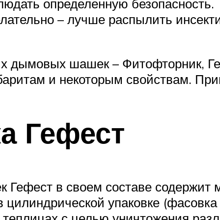
людать определенную безопасность.
лательно – лучше распылить инсект
х дымовых шашек – Фитофторник, Геф
абаритам и некоторым свойствам. При
а Гефест
 Гефест в своем составе содержит 
 цилиндрической упаковке (фасовка 
 теплицах с целью уничтожения раз