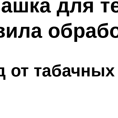
ашка для т
вила обраб
д от табачных