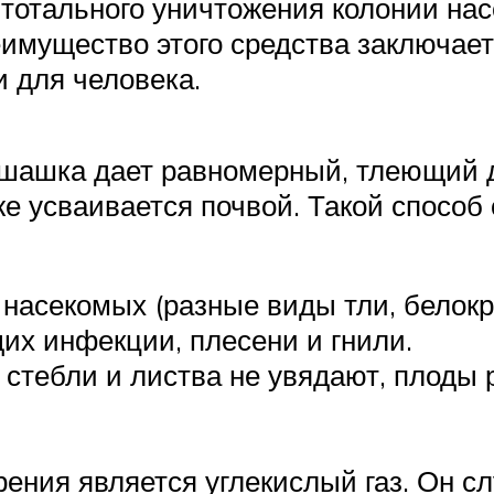
отального уничтожения колонии нас
имущество этого средства заключает
и для человека.
а шашка дает равномерный, тлеющий 
же усваивается почвой. Такой способ
насекомых (разные виды тли, белокр
их инфекции, плесени и гнили.
: стебли и листва не увядают, плоды
рения является углекислый газ. Он с