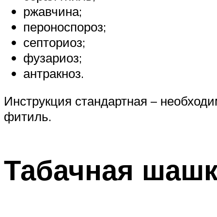
ржавчина;
пероноспороз;
септориоз;
фузариоз;
антракноз.
Инструкция стандартная – необходим
фитиль.
Табачная шашк