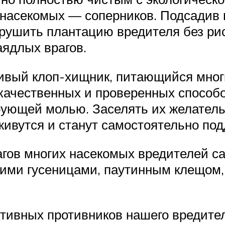
 насекомых — соперников. Подсадив в
арушить плантацию вредителя без ри
аядлых врагов.
ливый клоп-хищник, питающийся мно
 качественных и проверенных способо
ующей молью. Заселять их желатель
живутся и станут самостоятельно по
агов многих насекомых вредителей с
кими гусеницами, паутинным клещом,
тивных противников нашего вредител