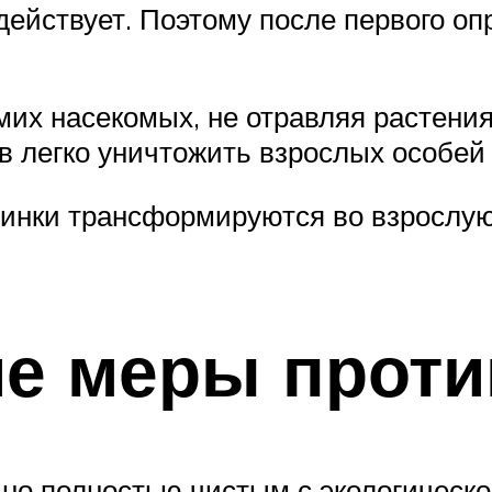
действует. Поэтому после первого о
их насекомых, не отравляя растения,
в легко уничтожить взрослых особей
ичинки трансформируются во взрослую
ие меры проти
о полностью чистым с экологическо