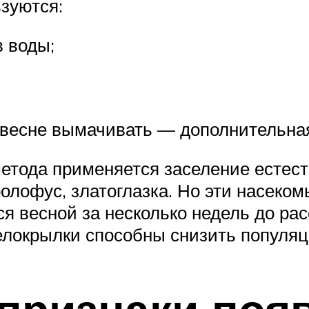
зуются:
 воды;
.
о весне вымачивать — дополнительна
метода применяется заселение естес
ролофус, златоглазка. Но эти насеком
я весной за несколько недель до ра
локрылки способны снизить популяци