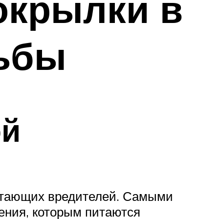
окрылки в
рьбы
ой
летающих вредителей. Самыми
ения, которым питаются