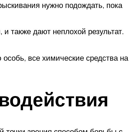
прыскивания нужно подождать, пока
 и также дают неплохой результат.
 особь, все химические средства на
водействия
й точки зрения способом борьбы с