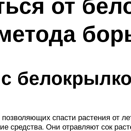
ться от бел
 метода бо
 с белокрылк
в, позволяющих спасти растения от 
е средства. Они отравляют сок раст