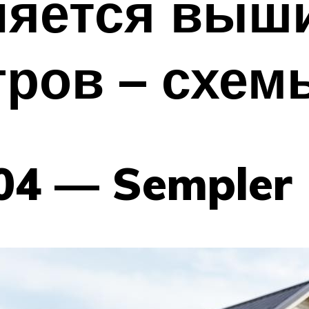
няется выш
гров – схем
04 — Sempler