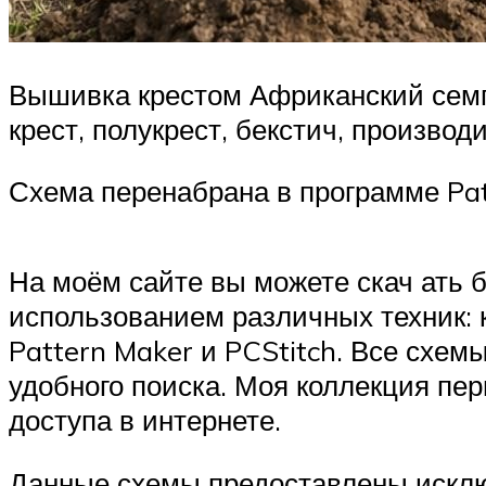
Вышивка крестом Африканский семп
крест, полукрест, бекстич, производ
Схема перенабрана в программе Pat
На моём сайте вы можете скач ать
использованием различных техник: 
Pattern Maker и PCStitch. Все схе
удобного поиска. Моя коллекция пе
доступа в интернете.
Данные схемы предоставлены исклю