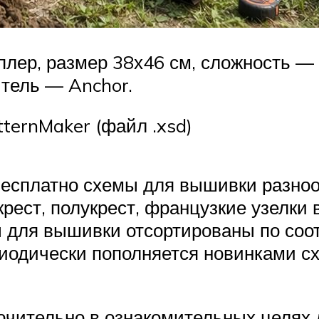
лер, размер 38х46 см, сложность — 
итель — Anchor.
ternMaker (файл .xsd)
 бесплатно схемы для вышивки разно
крест, полукрест, французкие узелки
мы для вышивки отсортированы по со
риодически пополняется новинками с
чительно в ознакомительных целях д