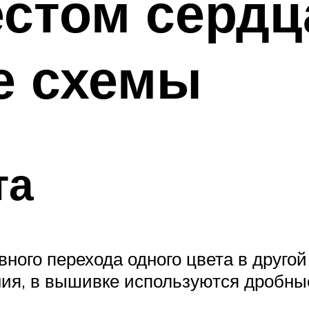
стом сердца
е схемы
та
вного перехода одного цвета в друго
я, в вышивке используются дробные к