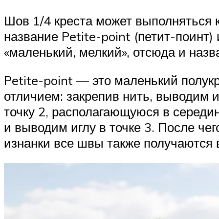
Шов 1/4 креста может выполняться ка
название Petite-point (петит-поинт) 
«маленький, мелкий», отсюда и назв
Petite-point — это маленький полук
отличием: закрепив нить, выводим и
точку 2, располагающуюся в середи
и выводим иглу в точке 3. После че
изнанки все швы также получаются 