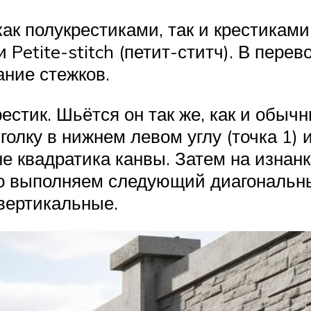
к полукрестиками, так и крестиками 
и Petite-stitch (петит-ститч). В пере
ание стежков.
рестик. Шьётся он так же, как и обыч
голку в нижнем левом углу (точка 1)
не квадратика канвы. Затем на изна
го выполняем следующий диагональный
вертикальные.