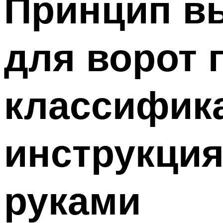
Принцип в
для ворот 
классифика
инструкци
руками