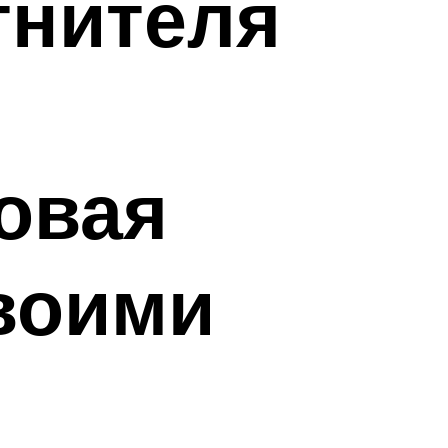
тнителя
овая
воими