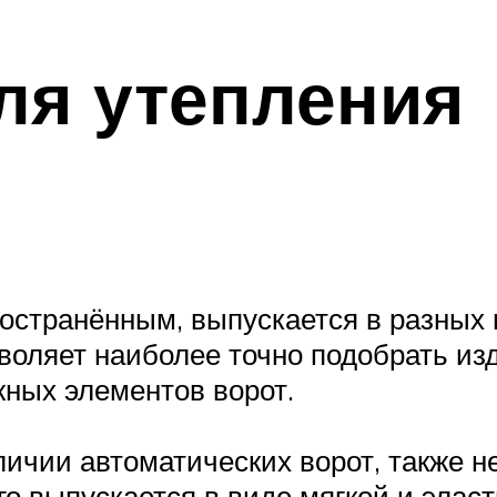
ля утепления
странённым, выпускается в разных в
озволяет наиболее точно подобрать и
ных элементов ворот.
ичии автоматических ворот, также н
о выпускается в виде мягкой и эласт