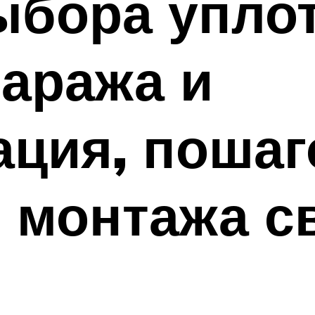
ыбора упло
гаража и
ция, пошаг
я монтажа с