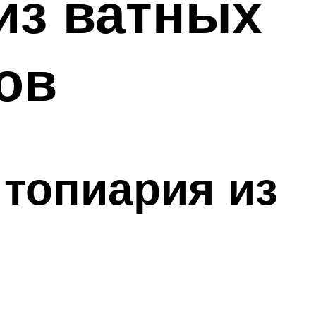
из ватных
гов
 топиария из