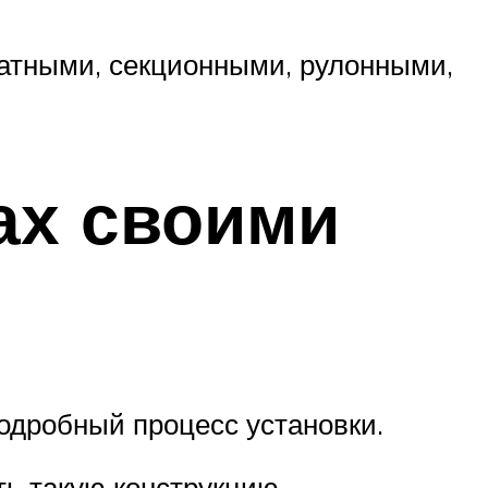
катными, секционными, рулонными,
ах своими
одробный процесс установки.
ть такую конструкцию