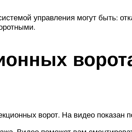
системой управления могут быть: от
оротными.
ионных ворот
екционных ворот. На видео показан п
ража. Видео поможет вам смонтирова