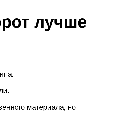
орот лучше
ипа.
ли.
енного материала, но