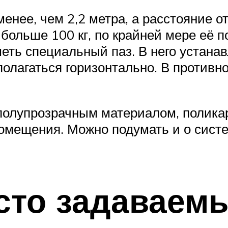
нее, чем 2,2 метра, а расстояние от
больше 100 кг, по крайней мере её п
меть специальный паз. В него устан
лагаться горизонтально. В противно
олупрозрачным материалом, поликар
омещения. Можно подумать и о сист
сто задаваем