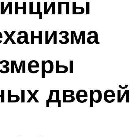
ринципы
еханизма
азмеры
ных дверей