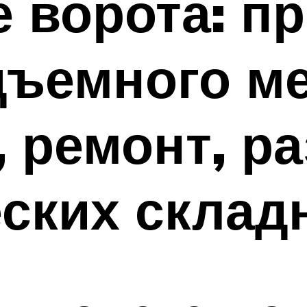
 ворота: п
дъемного м
, ремонт, р
ских склад