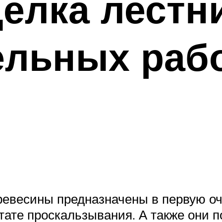
елка лестн
ельных раб
ревесины предназначены в первую оч
тате проскальзывания. А также они 