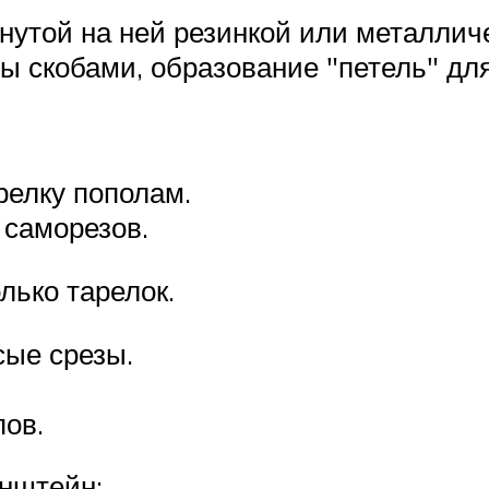
нутой на ней резинкой или металличе
ы скобами, образование
петель
для
релку пополам.
 саморезов.
лько тарелок.
сые срезы.
ов.
нштейн: