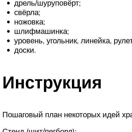
дрель/шуруповёрт;
свёрла;
ножовка;
шлифмашинка;
уровень, угольник, линейка, рулет
доски.
Инструкция
Пошаговый план некоторых идей хр
Стенд (щит/пегборд):