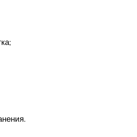
ка;
анения.