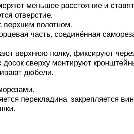
меряют меньшее расстояние и ставят
тся отверстие.
с верхним полотном.
торцевая часть, соединённая саморе
ают верхнюю полку, фиксируют через
 досок сверху монтируют кронштейн
чивают дюбели.
морезами.
яется перекладина, закрепляется вин
шки.