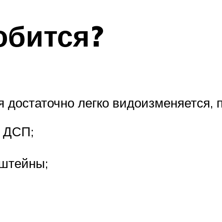
обится?
я достаточно легко видоизменяется,
 ДСП;
нштейны;