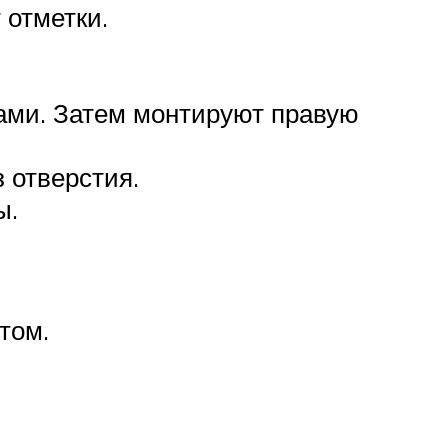
 отметки.
зами. Затем монтируют правую
 отверстия.
ы.
том.