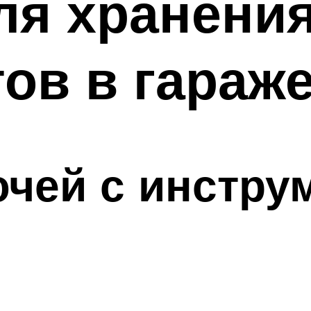
ля хранени
ов в гараж
чей с инстру