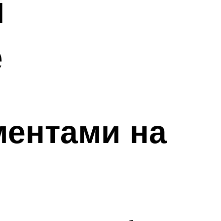
я
е
ментами на