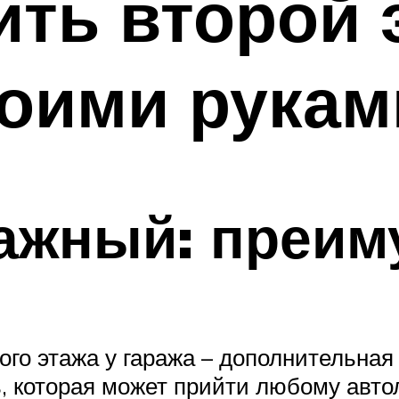
ить второй 
воими рукам
тажный: преим
го этажа у гаража – дополнительная 
, которая может прийти любому авт