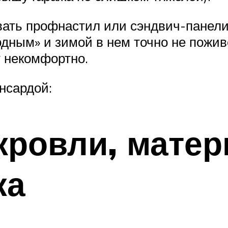
ть профнастил или сэндвич-панели, 
одным» и зимой в нем точно не пожив
 некомфортно.
нсардой:
кровли, мате
жа