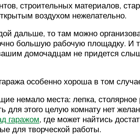
тов, строительных материалов, старо
 открытым воздухом нежелательно.
дой дальше, то там можно организов
очно большую рабочую площадку. И т
 вашим домочадцам не придется слы
гаража особенно хороша в том случае
щие немало места: лепка, столярное
ть для этого целую комнату нет жела
ад гаражом
, где может найтись доста
мые для творческой работы.