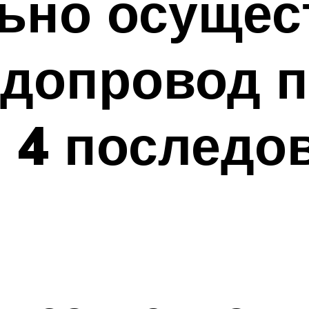
ьно осущес
одопровод 
: 4 последо