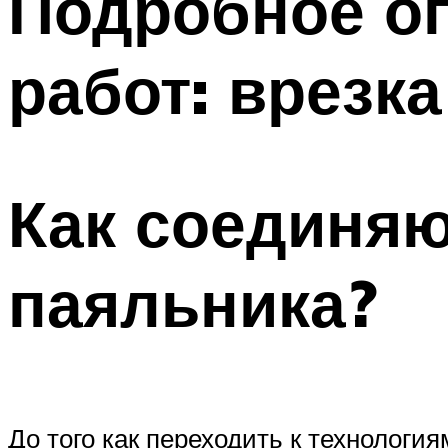
Подробное оп
работ: врезк
Как соединяю
паяльника?
До того как переходить к технологи