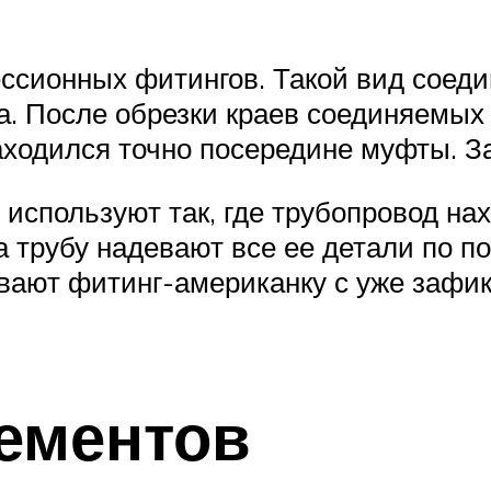
ссионных фитингов. Такой вид соедин
а. После обрезки краев соединяемых
аходился точно посередине муфты. За
пользуют так, где трубопровод нахо
 трубу надевают все ее детали по по
вают фитинг-американку с уже зафи
ементов