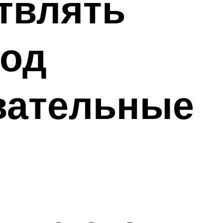
твлять
под
вательные