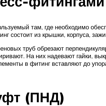
ресс-фитингами
ользуемый там, где необходимо обес
г состоит из крышки, корпуса, зажим
еновых труб обрезают перпендикуляр
ривают. На них надевают гайки, вык
ементы в фитинг вставляют до упора
уфт (ПНД)