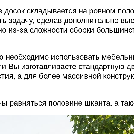
з досок складывается на ровном пол
ть задачу, сделав дополнительно вы
, но из-за сложности сборки большин
ию необходимо использовать мебельн
 Вы изготавливаете стандартную две
стия, а для более массивной констр
ы равняться половине шканта, а так