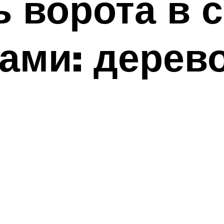
ь ворота в 
ами: дерев