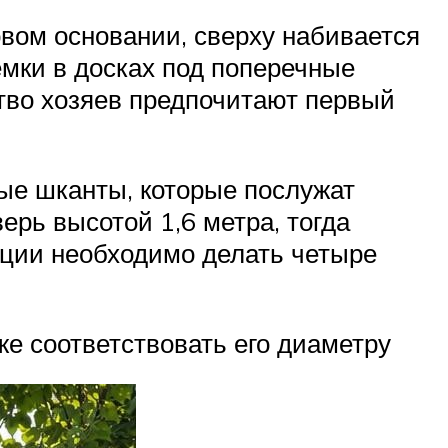
овом основании, сверху набивается
емки в досках под поперечные
ство хозяев предпочитают первый
ые шканты, которые послужат
рь высотой 1,6 метра, тогда
укции необходимо делать четыре
же соответствовать его диаметру