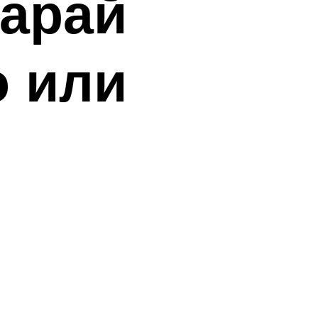
сарай
о или