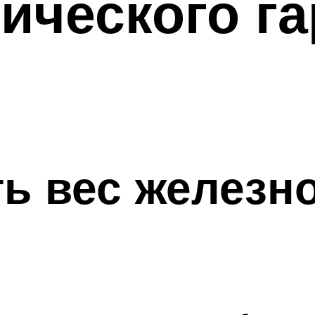
ического га
ть вес железно