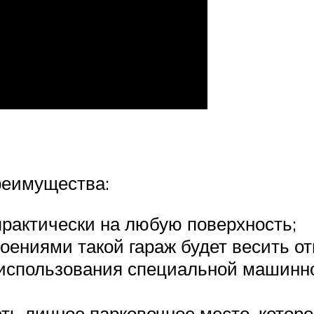
реимущества:
рактически на любую поверхность;
оениями такой гараж будет весить от
 использования специальной машинно
ть личное парковочное место, котор