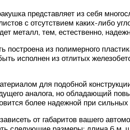
ракушка представляет из себя многос
стов с отсутствием каких-либо угло
ет металл, тем, естественно, надеж
построена из полимерного пластика,
 быть исполнен из отлитых железобе
териалом для подобной конструкции
дущего аналога, но обладающий повы
овится более надежной при сильных 
т зависеть от габаритов вашего авто
еть следующие размеры: длина 6 м, 