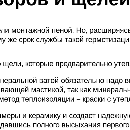
ели монтажной пеной. Но, расширяяс
му же срок службы такой герметизаци
 щели, которые предварительно уте
инеральной ватой обязательно надо 
вающей мастикой, так как минеральн
метод теплоизоляции – краски с уте
лимеры и керамику и создает надежн
ождавшись полного высыхания первого