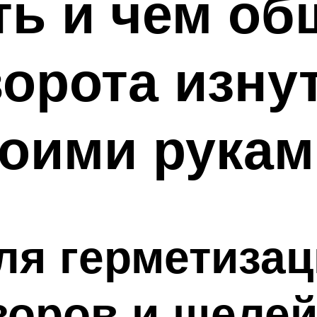
ть и чем об
орота изну
воими рукам
я герметизац
зоров и щеле