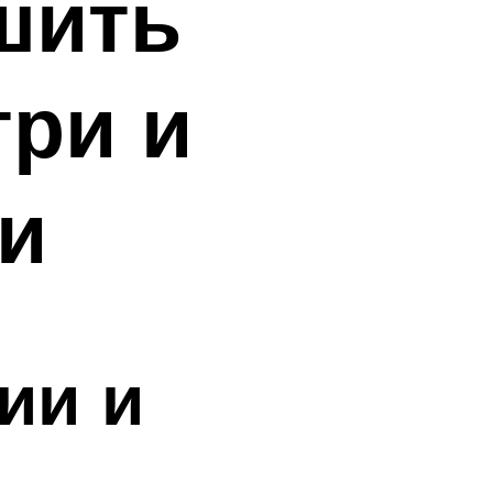
шить
три и
и
ии и
й