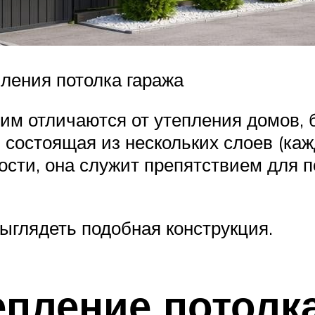
пления потолка гаража
м отличаются от утепления домов, б
, состоящая из нескольких слоев (ка
сти, она служит препятствием для по
ыглядеть подобная конструкция.
епление потолк