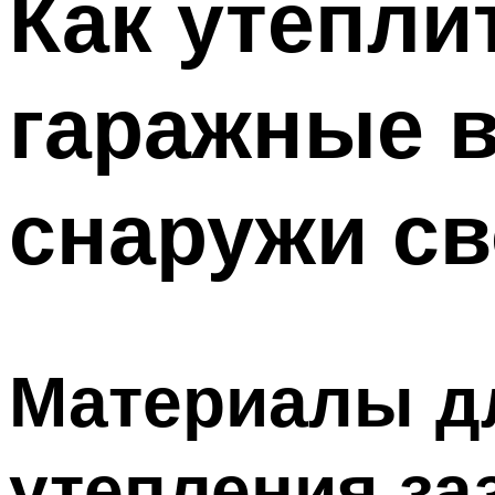
Как утепли
гаражные в
снаружи с
Материалы дл
утепления за