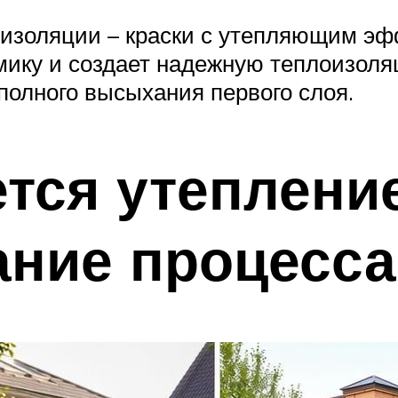
золяции – краски с утепляющим эффе
мику и создает надежную теплоизоля
полного высыхания первого слоя.
тся утепление
ание процесса