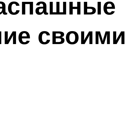
распашные
ние своими