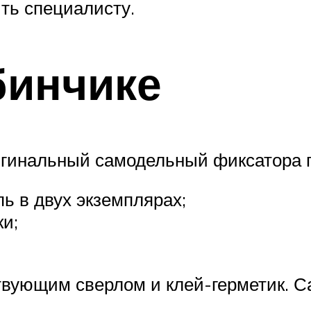
ть специалисту.
бинчике
гинальный самодельный фиксатора г
пь в двух экземплярах;
ки;
ствующим сверлом и клей-герметик. С