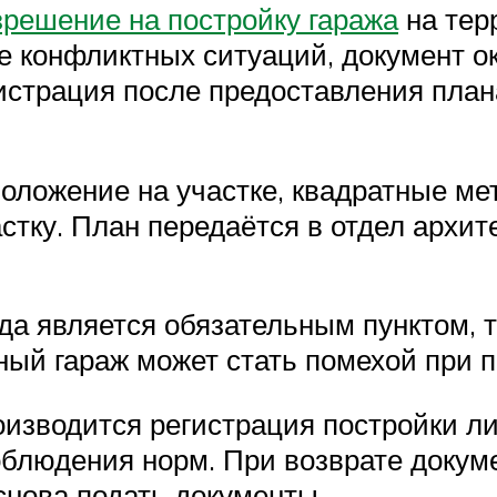
зрешение на постройку гаража
на тер
е конфликтных ситуаций, документ о
страция после предоставления плана
положение на участке, квадратные м
частку. План передаётся в отдел архи
да является обязательным пунктом, 
ный гараж может стать помехой при п
изводится регистрация постройки либ
облюдения норм. При возврате докум
снова подать документы.