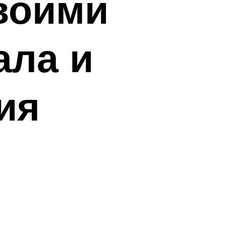
своими
ала и
ия