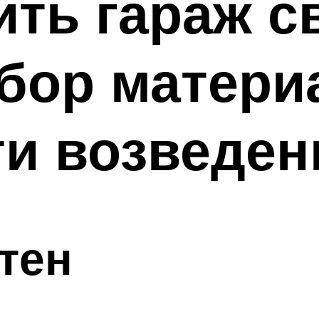
ить гараж 
бор матери
и возведен
тен