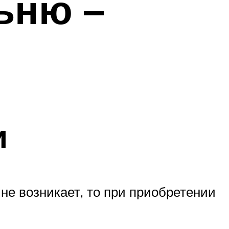
ьню –
и
е возникает, то при приобретении