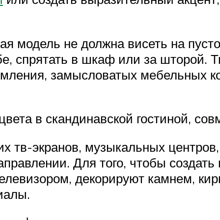
я модель не должна висеть на пусто
е, спрятать в шкаф или за шторой. Т
рмления, замысловатых мебельных ко
цвета в скандинавской гостиной, сов
х тв-экранов, музыкальных центров
аправлении. Для того, чтобы создат
телевизором, декорируют камнем, ки
иалы.