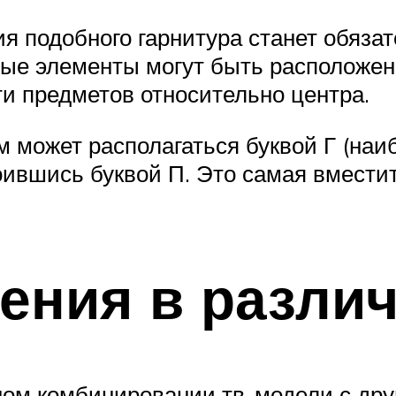
 подобного гарнитура станет обяза
ьные элементы могут быть расположе
и предметов относительно центра.
 может располагаться буквой Г (наи
роившись буквой П. Это самая вмести
ения в разли
ном комбинировании тв-модели с др