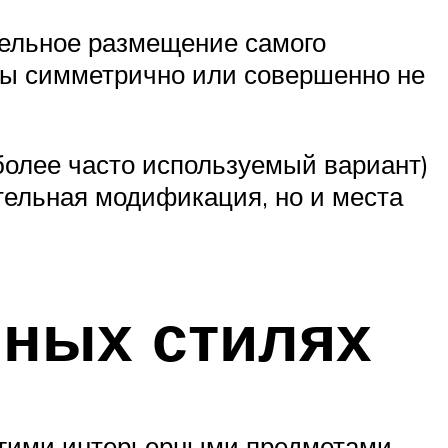
тельное размещение самого
ны симметрично или совершенно не
более часто используемый вариант)
тельная модификация, но и места
чных стилях
угими интерьерными предметами