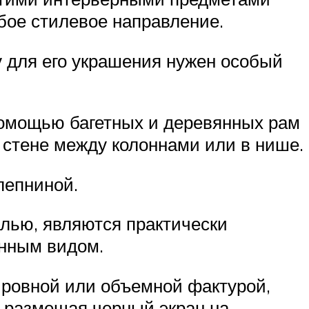
юбое стилевое направление.
у для его украшения нужен особый
помощью багетных и деревянных рам
 стене между колоннами или в нише.
лепниной.
лью, являются практически
енным видом.
с ровной или объемной фактурой,
 размещая черный экран на