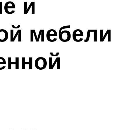
е и
ой мебели
енной