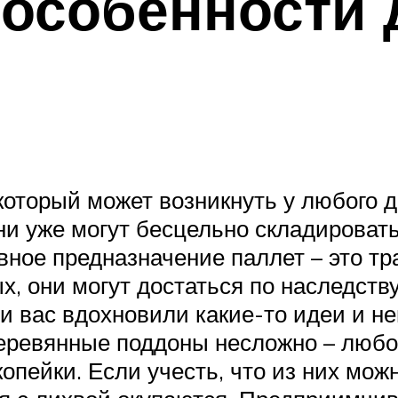
 особенности
оторый может возникнуть у любого да
 уже могут бесцельно складироваться
овное предназначение паллет – это т
х, они могут достаться по наследст
сли вас вдохновили какие-то идеи и н
деревянные поддоны несложно – люб
копейки. Если учесть, что из них мо