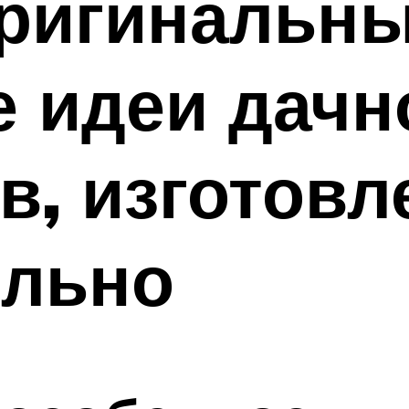
ригинальны
 идеи дачн
в, изготовл
ельно