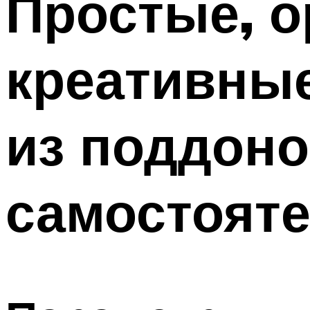
Простые, о
креативные
из поддоно
самостоят