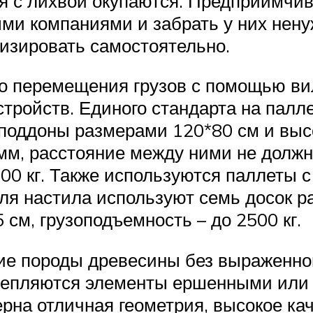
ия с лихвой окупаются. Предприимчи
ми компаниями и забрать у них нен
лизировать самостоятельно.
о перемещения грузов с помощью вил
стройств. Единого стандарта на палл
оподдоны размерами 120*80 см и высо
мм, расстояние между ними не должн
00 кг. Также используются паллеты 
Для настила используют семь досок ра
 см, грузоподъемность – до 2500 кг.
ие породы древесины без выраженног
Скрепляются элементы ершенными или
рна отличная геометрия, высокое каче