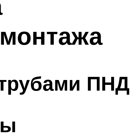
а
 монтажа
 трубами ПНД
мы