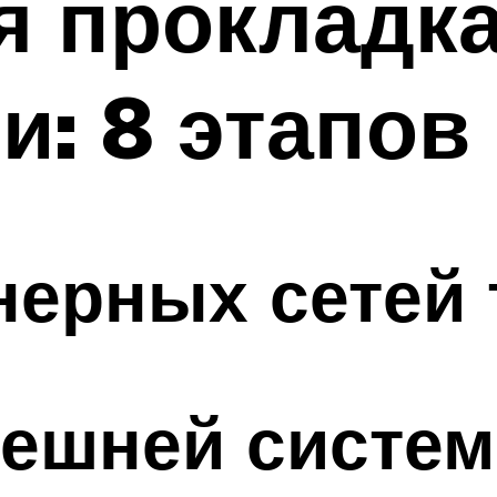
я прокладк
и: 8 этапов
нерных сетей
нешней систе