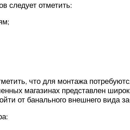
ов следует отметить:
ям;
тметить, что для монтажа потребуютс
еменных магазинах представлен широ
тойти от банального внешнего вида за
ра: