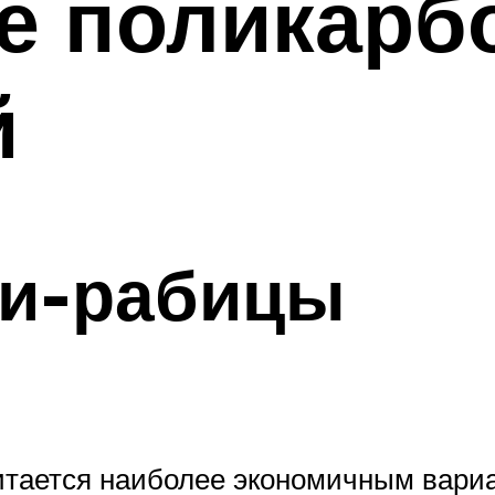
е поликарб
й
ки-рабицы
читается наиболее экономичным вари