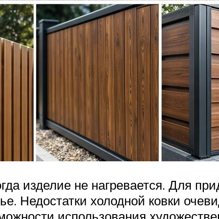
огда изделие не нагревается. Для п
утье. Недостатки холодной ковки очев
озможности использования художеств