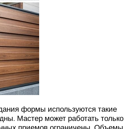
ридания формы используются такие
идны. Мастер может работать только
енных приемов ограничены. Объемы