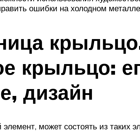
править ошибки на холодном металле
ница крыльцо
е крыльцо: е
е, дизайн
 элемент, может состоять из таких э