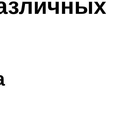
различных
а