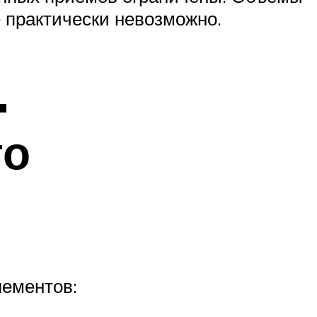
 практически невозможно.
.
го
лементов: