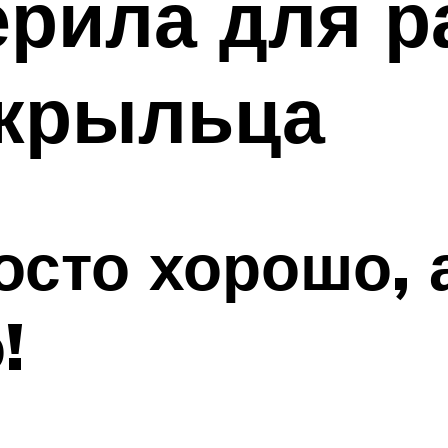
ерила для 
 крыльца
осто хорошо, 
!