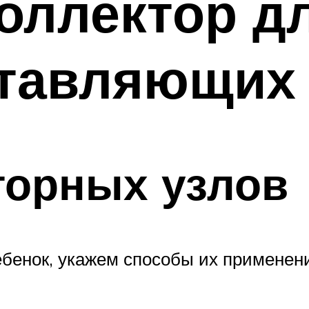
коллектор д
ставляющих
торных узлов
бенок, укажем способы их применени