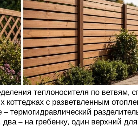
деления теплоносителя по ветвям, с
ых коттеджах с разветвленным отопле
 – термогидравлический разделитель
а, два – на гребенку, один верхний дл