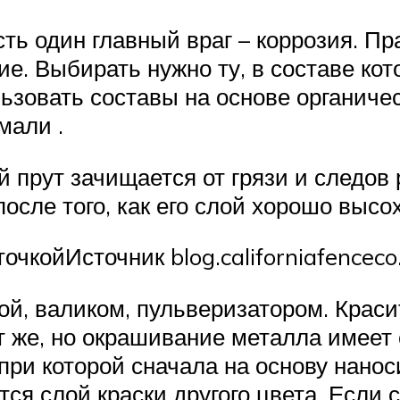
ть один главный враг – коррозия. П
е. Выбирать нужно ту, в составе ко
зовать составы на основе органичес
мали .
 прут зачищается от грязи и следов 
осле того, как его слой хорошо высох
очкойИсточник blog.californiafencec
ой, валиком, пульверизатором. Крас
т же, но окрашивание металла имее
при которой сначала на основу нанос
 слой краски другого цвета. Если 