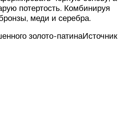
арую потертость. Комбинируя
ронзы, меди и серебра.
шенного золото-патинаИсточник