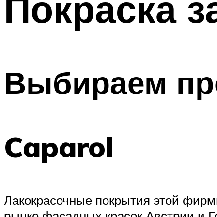
Покраска з
Выбираем пр
Caparol
Лакокрасочные покрытия этой фирмы
рынке фасадных красок Австрии и 