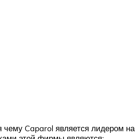
 чему Caparol является лидером на
ками этой фирмы являются: