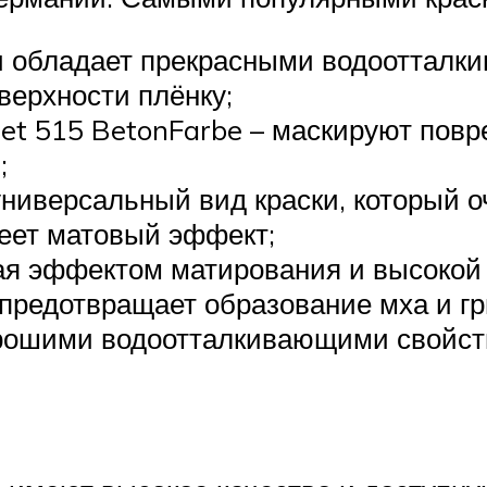
ски обладает прекрасными водоотталк
верхности плёнку;
ocret 515 BetonFarbe – маскируют п
;
универсальный вид краски, который 
еет матовый эффект;
ая эффектом матирования и высокой 
предотвращает образование мха и гр
рошими водоотталкивающими свойств