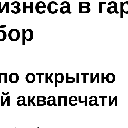
изнеса в га
бор
 по открытию
й аквапечати