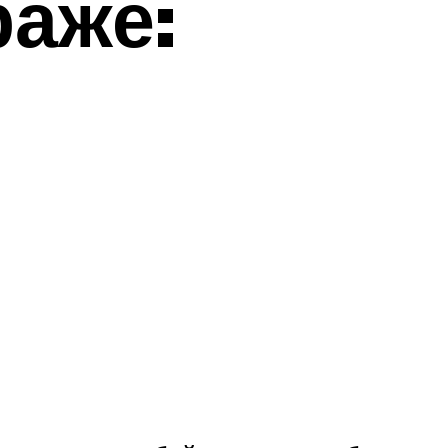
раже: