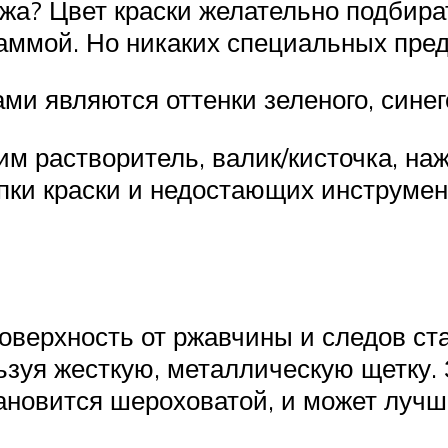
жа? Цвет краски желательно подбира
аммой. Но никаких специальных предп
 являются оттенки зеленого, синего
м растворитель, валик/кисточка, наж
упки краски и недостающих инструмен
оверхность от ржавчины и следов стар
ьзуя жесткую, металлическую щетку.
ановится шероховатой, и может лучш