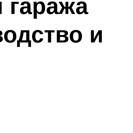
 гаража
водство и