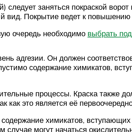
) следует заняться покраской ворот
й вид. Покрытие ведет к повышению 
рвую очередь необходимо
выбрать под
ень адгезии. Он должен соответство
допустимо содержание химикатов, вст
лительные процессы. Краска также д
к как это является её первоочередн
о содержание химикатов, вступающих
м случае могут начаться окислитель