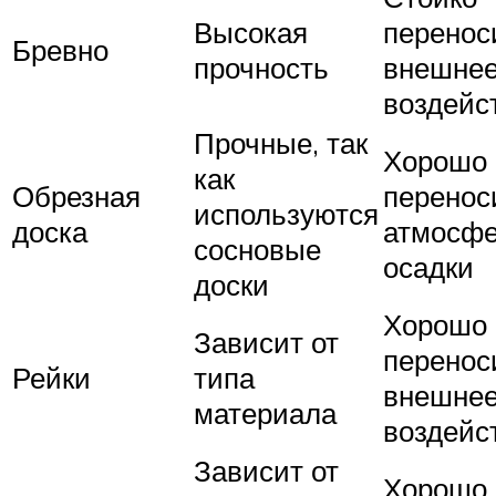
Высокая
перенос
Бревно
прочность
внешне
воздейс
Прочные, так
Хорошо
как
Обрезная
перенос
используются
доска
атмосф
сосновые
осадки
доски
Хорошо
Зависит от
перенос
Рейки
типа
внешне
материала
воздейс
Зависит от
Хорошо