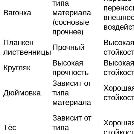
типа
перенос
Вагонка
материала
внешне
(сосновые
воздейс
прочнее)
Планкен
Высока
Прочный
лиственницы
стойкос
Высокая
Высока
Кругляк
прочность
стойкос
Зависит от
Хороша
Дюймовка
типа
стойкос
материала
Зависит от
Хороша
Тёс
типа
стойкос