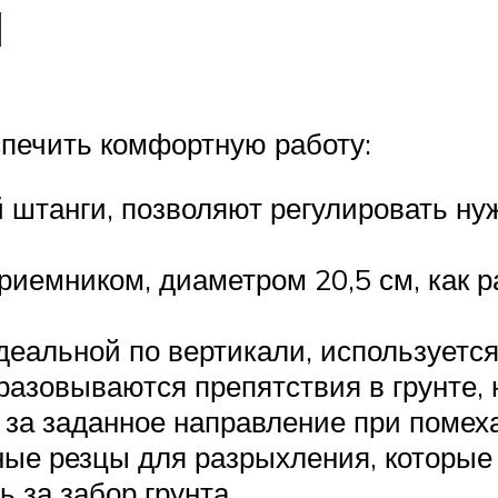
я
спечить комфортную работу:
штанги, позволяют регулировать нуж
иемником, диаметром 20,5 см, как ра
деальной по вертикали, используетс
разовываются препятствия в грунте
 за заданное направление при помеха
ые резцы для разрыхления, которые
 за забор грунта.