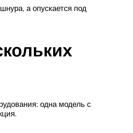
шнура, а опускается под
скольких
рудования: одна модель с
кция.