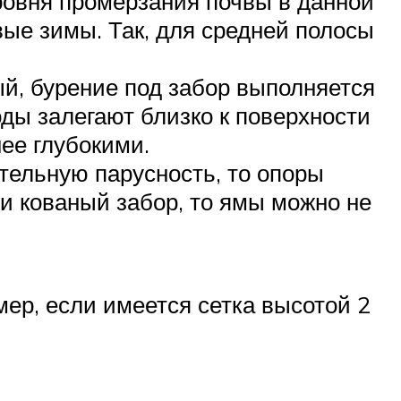
ровня промерзания почвы в данной
вые зимы. Так, для средней полосы
ый, бурение под забор выполняется
оды залегают близко к поверхности
нее глубокими.
тельную парусность, то опоры
и кованый забор, то ямы можно не
мер, если имеется сетка высотой 2