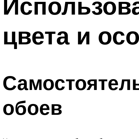
Использова
цвета и ос
Самостоятель
обоев