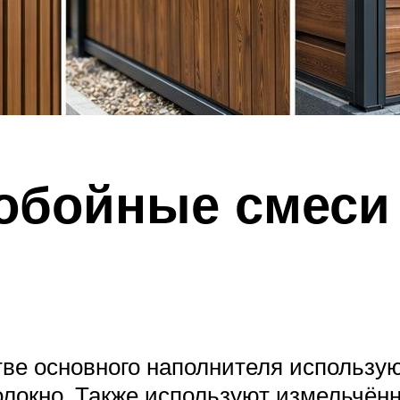
бойные смеси 
стве основного наполнителя использу
локно. Также используют измельчён