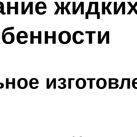
ние жидких
обенности
ное изготовл