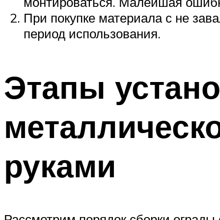
монтироваться. Малейшая ошибк
При покупке материала с не зав
период использования.
Этапы устано
металлическо
руками
Рассмотрим порядок сборки ограды