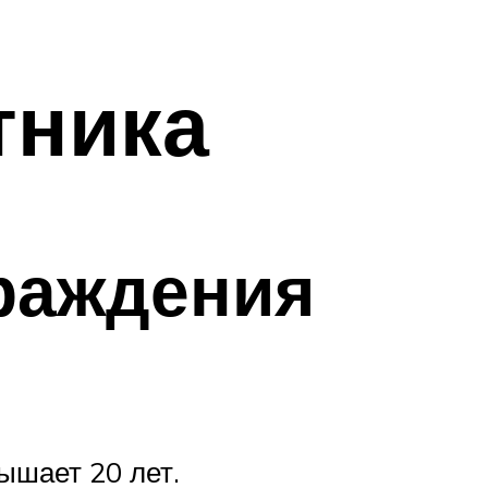
тника
раждения
ышает 20 лет.