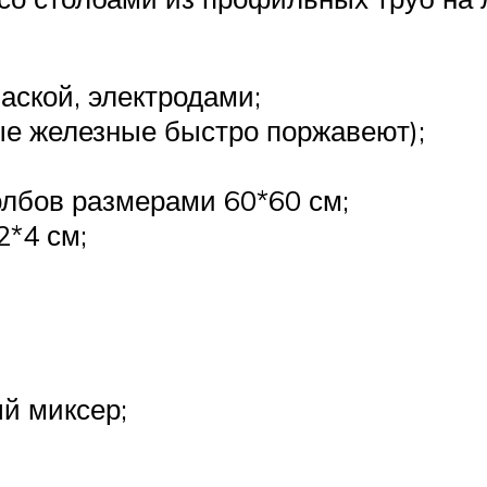
аской, электродами;
е железные быстро поржавеют);
лбов размерами 60*60 см;
2*4 см;
й миксер;