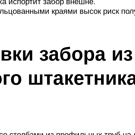
а испортит забор внешне.
альцованными краями высок риск полу
вки забора из
го штакетник
 со столбами из профильных труб на