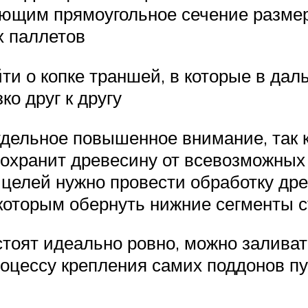
щим прямоугольное сечение размеро
х паллетов
ти о копке траншей, в которые в дал
о друг к другу
дельное повышенное внимание, так ка
сохранит древесину от всевозможных
 целей нужно провести обработку др
 которым обернуть нижние сегменты 
стоят идеально ровно, можно залива
роцессу крепления самих поддонов п