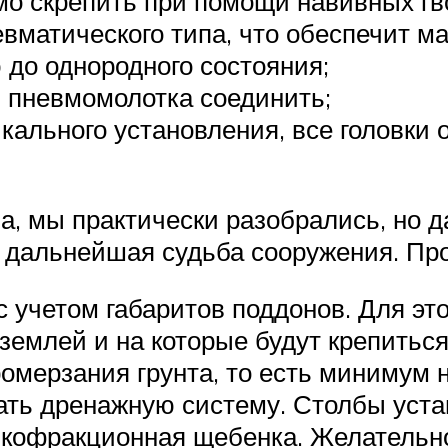
о скрепить при помощи навивных гв
вматического типа, что обеспечит м
 до однородного состояния;
 пневмомолотка соединить;
кального установления, все головки 
ла, мы практически разобрались, но 
еть дальнейшая судьба сооружения. П
 учетом габаритов поддонов. Для это
 землей и на которые будут крепитьс
ромерзания грунта, то есть минимум 
ать дренажную систему. Столбы уста
кофракционная щебенка. Желательно