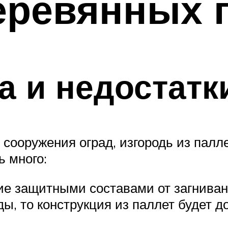
деревянных 
 и недостатк
 сооружения оград, изгородь из палл
ь много:
ие защитными составами от загниван
, то конструкция из паллет будет д