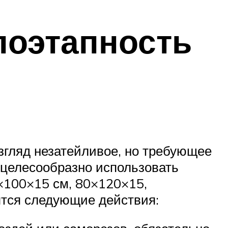
поэтапность
згляд незатейливое, но требующее
 целесообразно использовать
×100×15 см, 80×120×15,
ятся следующие действия: