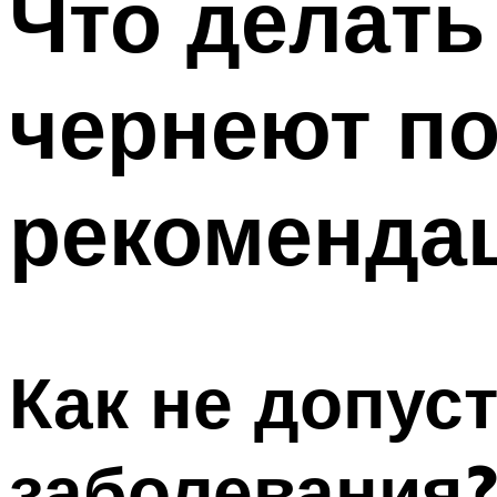
Что делать
чернеют п
рекоменда
Как не допус
заболевания?