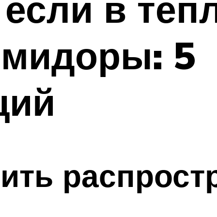
 если в теп
омидоры: 5
ций
тить распрост