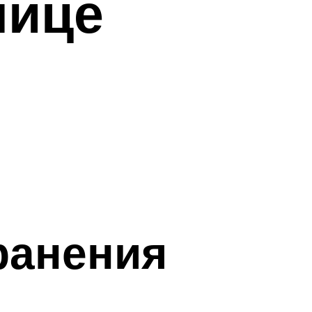
лице
ранения