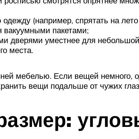
 росписью смотрятся опрятнее множ
 одежду (например, спрятать на лето
я вакуумными пакетами;
ми дверями уместнее для небольшой 
го места.
шней мебелью. Если вещей немного, 
хранить вещи подальше от чужих глаз
размер: угло