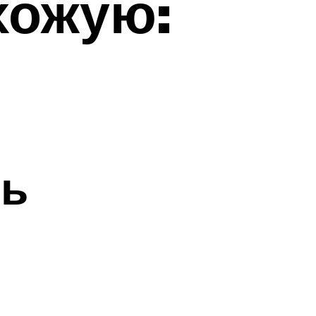
хожую:
ть