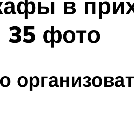
кафы в при
 35 фото
о организова
о