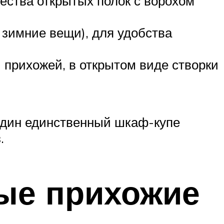
ества открытых полок с ворохом
 зимние вещи), для удобства
прихожей, в открытом виде створки
один единственный шкаф-купе
.
вые прихожие