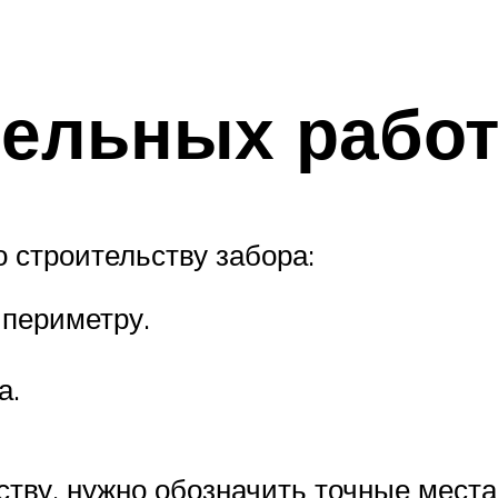
тельных рабо
 строительству забора:
 периметру.
а.
ству, нужно обозначить точные места