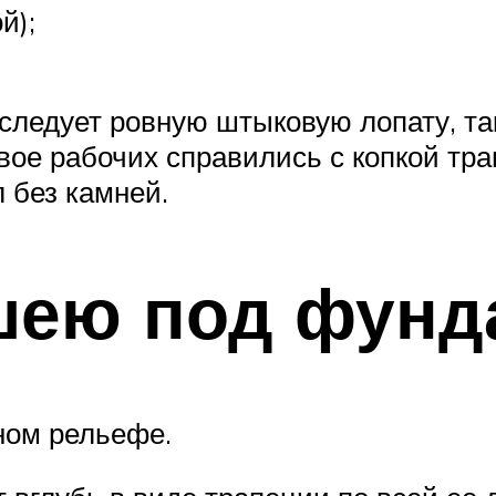
й);
следует ровную штыковую лопату, та
вое рабочих справились с копкой тран
 без камней.
шею под фунд
ном рельефе.