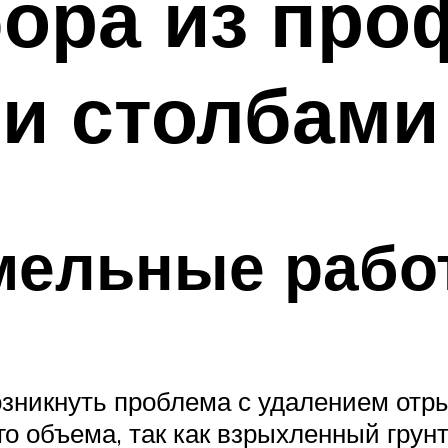
ора из про
и столбами
мельные рабо
никнуть проблема с удалением отрыт
о объема, так как взрыхленный грунт