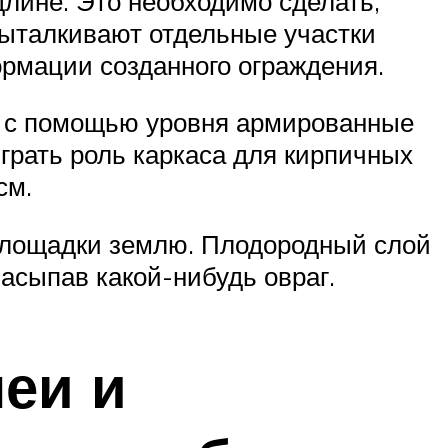
лине. Это необходимо сделать,
выталкивают отдельные участки
рмации созданного ограждения.
ют с помощью уровня армированные
грать роль каркаса для кирпичных
см.
 площадки землю. Плодородный слой
засыпав какой-нибудь овраг.
еи и