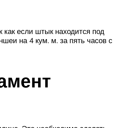
к как если штык находится под
шеи на 4 кум. м. за пять часов с
амент