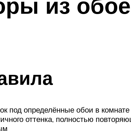
оры из обое
авила
к под определённые обои в комнате я
ичного оттенка, полностью повторяю
ым