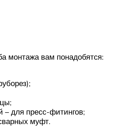
ба монтажа вам понадобятся:
уборез);
бцы;
й – для пресс-фитингов;
сварных муфт.