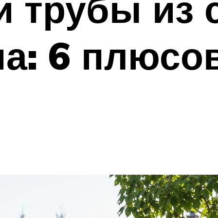
 трубы из 
а: 6 плюсо