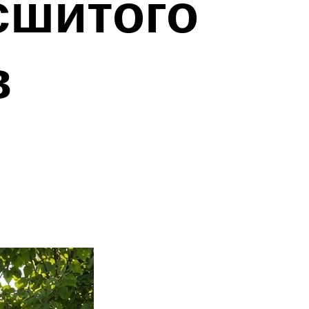
сшитого
в