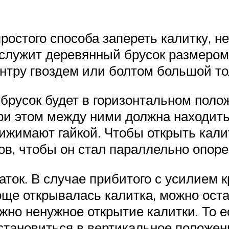
ростого способа запереть калитку, не
лужит деревянный брусок размером 1
ентру гвоздем или болтом большой т
а брусок будет в горизонтальном пол
при этом между ними должна находить
ижимают гайкой. Чтобы открыть калит
ов, чтобы он стал параллельно опоре
аток. В случае прибитого с усилием к
още открывалась калитка, можно ост
жно ненужное открытие калитки. То е
становиться в вертикальное положен