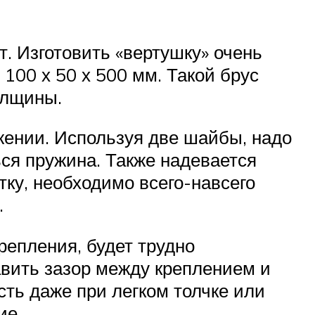
т. Изготовить «вертушку» очень
00 х 50 х 500 мм. Такой брус
олщины.
ожении. Используя две шайбы, надо
ся пружина. Также надевается
ку, необходимо всего-навсего
.
репления, будет трудно
авить зазор между креплением и
сть даже при легком толчке или
ие.