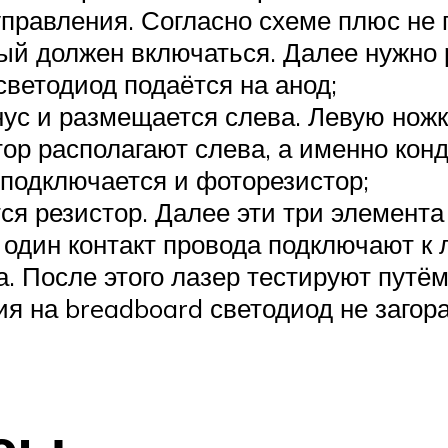
правления. Согласно схеме плюс не 
рый должен включаться. Далее нужно
светодиод подаётся на анод;
нус и размещается слева. Левую ножк
ор располагают слева, а именно кон
 подключается и фоторезистор;
я резистор. Далее эти три элемента
 один контакт провода подключают к л
а. После этого лазер тестируют путё
ия на breadboard светодиод не загор