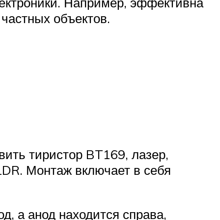
лектроники. Например, эффективна
 частных объектов.
ить тиристор BT169, лазер,
LDR. Монтаж включает в себя
д, а анод находится справа,