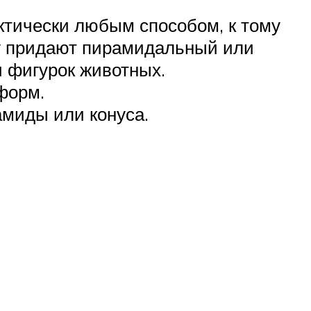
ктически любым способом, к тому
му придают пирамидальный или
и фигурок животных.
форм.
амиды или конуса.