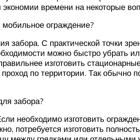
я экономии времени на некоторые во
и мобильное ограждение?
ия забора. С практической точки зр
еобходимости можно быстро убрать ил
правильнее изготовить стационарные 
проход по территории. Так обычно по
для забора?
 Если необходимо изготовить огражде
но, потребуется изготовить полност
цу между грядками или отдельными у