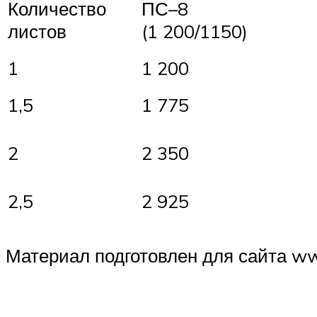
Количество
ПС–8
листов
(1 200/1150)
1
1 200
1,5
1 775
2
2 350
2,5
2 925
Материал подготовлен для сайта w