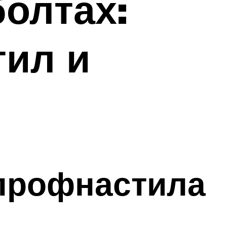
болтах:
тил и
 профнастила