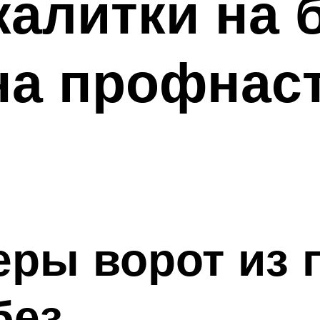
калитки на 
на профнас
меры ворот из
без