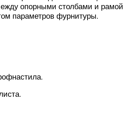
в между опорными столбами и рамой
етом параметров фурнитуры.
рофнастила.
листа.