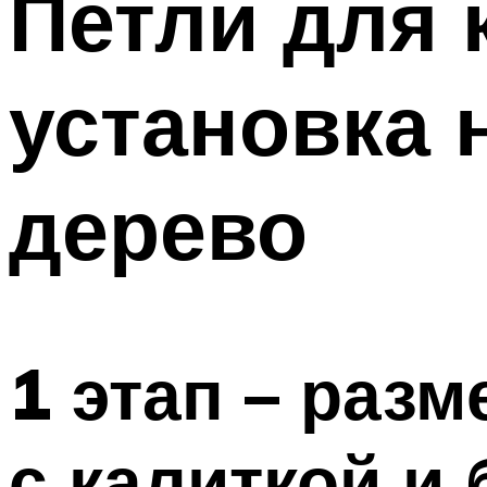
Петли для 
установка 
дерево
1 этап – раз
с калиткой и 