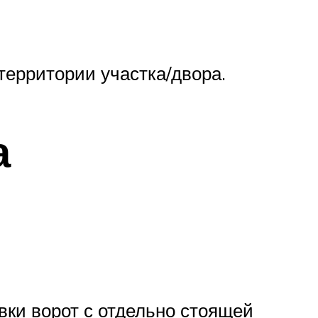
территории участка/двора.
а
вки ворот с отдельно стоящей