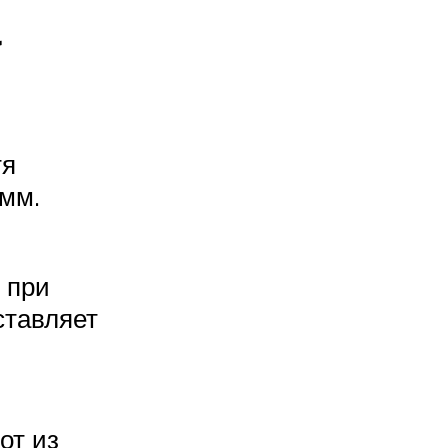
а
тя
 мм.
 при
ставляет
от из