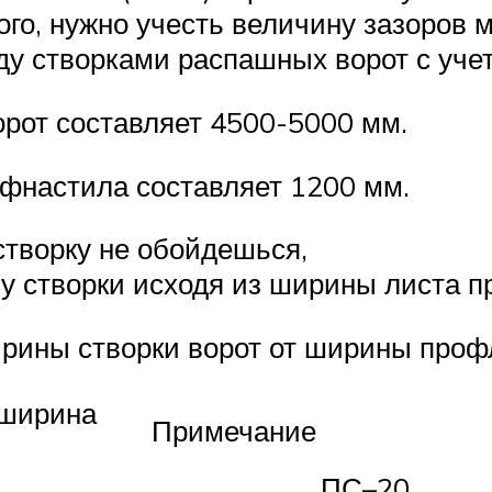
того, нужно учесть величину зазоро
жду створками распашных ворот с уч
рот составляет 4500-5000 мм.
фнастила составляет 1200 мм.
створку не обойдешься,
у створки исходя из ширины листа п
рины створки ворот от ширины проф
 ширина
Примечание
ПС–20