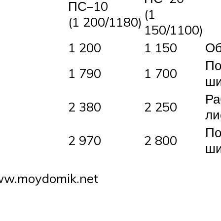
ПС–10
(1
(1 200/1180)
150/1100)
1 200
1 150
Об
По
1 790
1 700
ши
Ра
2 380
2 250
ли
По
2 970
2 800
ши
ww.moydomik.net