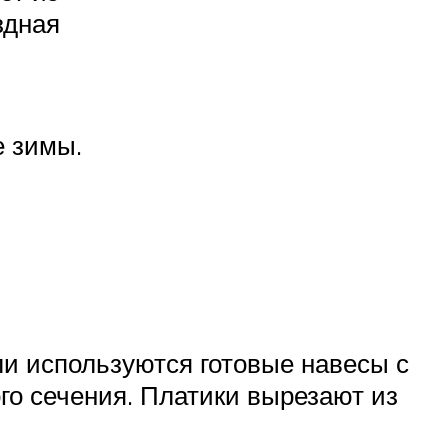
здная
е зимы.
ли используются готовые навесы с
о сечения. Платики вырезают из