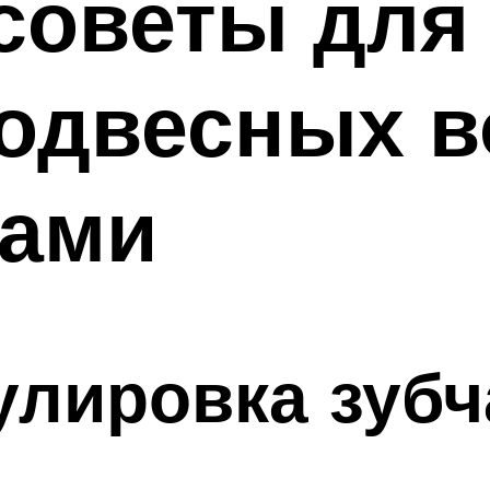
советы для
одвесных в
ками
улировка зубч