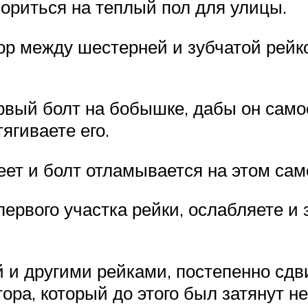
зориться на теплый пол для улицы.
р между шестерней и зубчатой рейко
рвый болт на бобышке, дабы он само
ягиваете его.
веет и болт отламывается на этом сам
первого участка рейки, ослабляете и 
 и другими рейками, постепенно сдви
ора, который до этого был затянут н