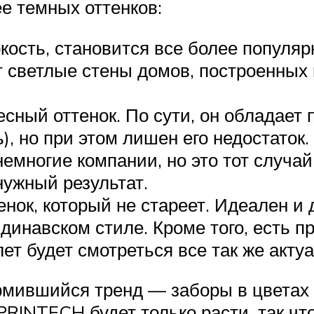
ее темных оттенков:
ость, становится все более популя
светлые стены домов, построенных 
ный оттенок. По сути, он обладает
), но при этом лишен его недостато
емногие компании, но это тот случай,
нужный результат.
нок, который не стареет. Идеален и 
инавском стиле. Кроме того, есть пр
ет будет смотреться все так же акту
мившийся тренд — заборы в цветах и
 PRINTECH будет только расти, так ч