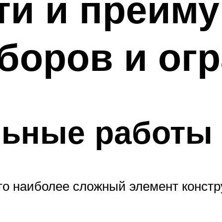
ти и преим
боров и ог
льные работы
это наиболее сложный элемент конст