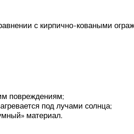
сравнении с кирпично-коваными огра
им повреждениям;
агревается под лучами солнца;
умный» материал.