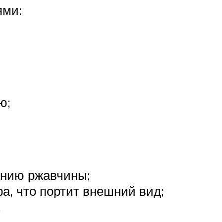
ями:
ю;
ению ржавчины;
, что портит внешний вид;
.