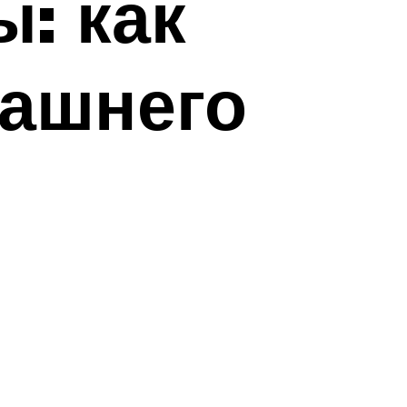
: как
машнего