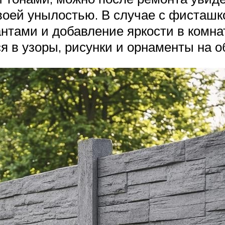
воей унылостью. В случае с фисташ
нтами и добавление яркости в комна
 в узоры, рисунки и орнаменты на о