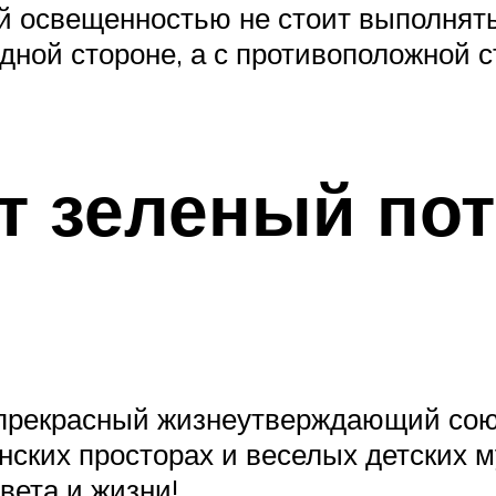
й освещенностью не стоит выполнять
дной стороне, а с противоположной 
т зеленый по
о прекрасный жизнеутверждающий сою
енских просторах и веселых детских 
вета и жизни!