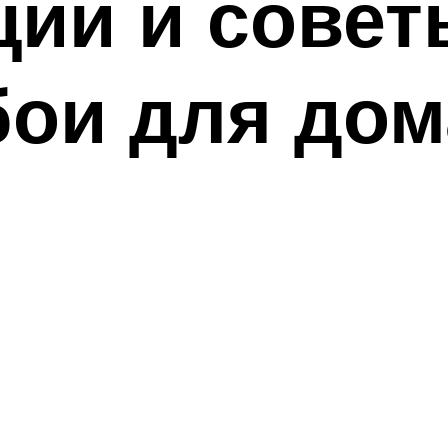
ии и советы
бои для до