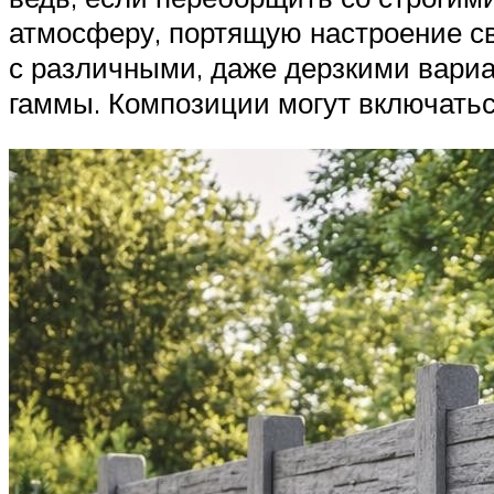
атмосферу, портящую настроение с
с различными, даже дерзкими вариа
гаммы. Композиции могут включаться