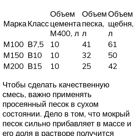
Объем
Объем
Объем
Марка
Класс
цемента
песка,
щебня,
М400, л
л
л
М100
В7,5
10
41
61
М150
В10
10
32
50
М200
В15
10
25
42
Чтобы сделать качественную
смесь, важно применять
просеянный песок в сухом
состоянии. Дело в том, что мокрый
песок сильно прибавляет в массе и
его доля в растворе получится